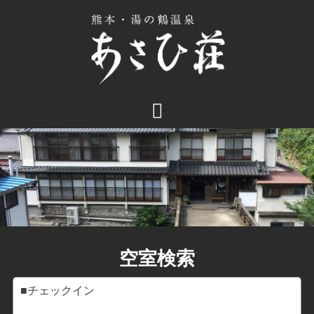
コ
ン
テ
ン
ツ
へ
ス
キ
ッ
プ
空室検索
■チェックイン